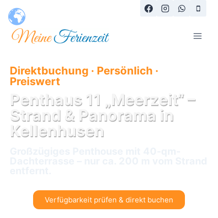
Direktbuchung · Persönlich ·
Preiswert
Penthaus 11 „Meerzeit“ –
Strand & Panorama in
Kellenhusen
Großzügiges Penthouse mit 40-qm-
Dachterrasse – nur ca. 200 m vom Strand
entfernt.
Verfügbarkeit prüfen & direkt buchen