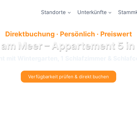
Standorte
Unterkünfte
Stammk
Direktbuchung · Persönlich · Preiswert
am Meer – Appartement 5 in 
mit Wintergarten, 1 Schlafzimmer & Schlafc
Verfügbarkeit prüfen & direkt buchen