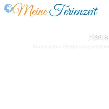
Haus 
Renoviertes 59-qm-Appartement 