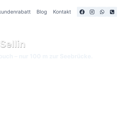
undenrabatt
Blog
Kontakt
Sellin
ouch – nur 100 m zur Seebrücke.